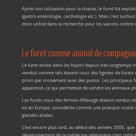
Après son utilisation pour la chasse, le furet fut expl
(gastro entérologie, cardiologie etc.). Mais c’est surtou
donc utilisé dans la recherche pour les vaccins contre 
Le furet comme animal de compagni
Le furet existe dans les foyers depuis très longtemps
vendus comme tels étaient issus des lignées de furets 
priori par croisement avec des putois. Les principaux 
apparition, ce qui permettait de vendre les animaux pl
Les furets issus des fermes d’élevage étaient vendus sté
loi en Europe, considérée comme une pratique inutile et
glandes anales.
C’est encore plus tard, au début des années 2000, que f
développement de la médecine vétérinaire chez cette es