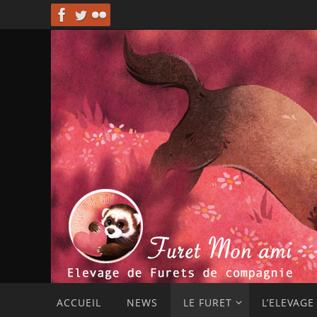
Passer
vers
le
contenu
Passer
ACCUEIL
NEWS
LE FURET
L’ELEVAGE
vers