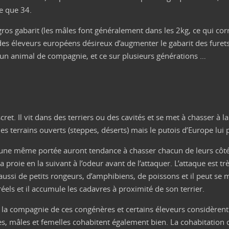
e que 34.
ros gabarit (les mâles font généralement dans les 2kg, ce qui cor
r des éleveurs européens désireux d’augmenter le gabarit des furets
’un animal de compagnie, et ce sur plusieurs générations …
cret. Il vit dans des terriers ou des cavités et se met à chasser à 
es terrains ouverts (steppes, déserts) mais le putois d’Europe lui p
’une même portée auront tendance à chasser chacun de leurs côtés.
roie en la suivant à l’odeur avant de l’attaquer. L’attaque est trè
s aussi de petits rongeurs, d’amphibiens, de poissons et il peut se
réels et il accumule les cadavres à proximité de son terrier.
dore la compagnie de ces congénères et certains éleveurs considèren
les, mâles et femelles cohabitent également bien. La cohabitation 