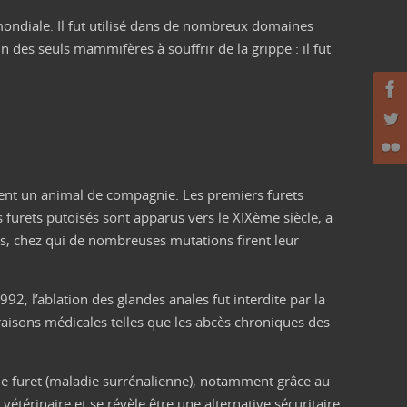
 mondiale. Il fut utilisé dans de nombreux domaines
un des seuls mammifères à souffrir de la grippe : il fut
ment un animal de compagnie. Les premiers furets
furets putoisés sont apparus vers le XIXème siècle, a
es, chez qui de nombreuses mutations firent leur
92, l’ablation des glandes anales fut interdite par la
 raisons médicales telles que les abcès chroniques des
z le furet (maladie surrénalienne), notamment grâce au
térinaire et se révèle être une alternative sécuritaire