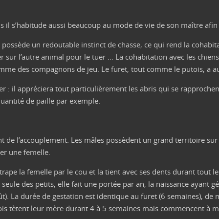
ais il s’habitude aussi beaucoup au mode de vie de son maître afin
et possède un redoutable instinct de chasse, ce qui rend la cohab
ter sur l’autre animal pour le tuer … La cohabitation avec les chien
me des compagnons de jeu. Le furet, tout comme le putois, a aus
ier : il appréciera tout particulièrement les abris qui se rapprochent 
 quantité de paille par exemple.
 de l’accouplement. Les mâles possèdent un grand territoire sur l
her une femelle.
trape la femelle par le cou et la tient avec ses dents durant tout l
seule des petits, elle fait une portée par an, la naissance ayant gé
ût). La durée de gestation est identique au furet (6 semaines), de
tois tètent leur mère durant 4 à 5 semaines mais commencent à m