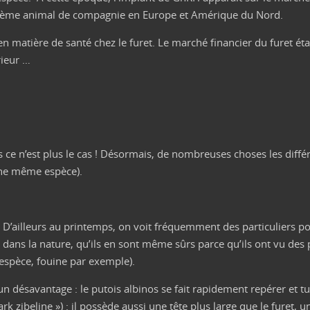
s le 3ème animal de compagnie en Europe et Amérique du Nord.
n matière de santé chez le furet. Le marché financier du furet éta
rieur …
mais ce n’est plus le cas ! Désormais, de nombreuses choses les dif
une même espèce).
D’ailleurs au printemps, on voit fréquemment des particuliers po
dans la nature, qu’ils en sont même sûrs parce qu’ils ont vu des p
 espèce, fouine par exemple).
e un désavantage : le putois albinos se fait rapidement repérer et t
dark zibeline ») : il possède aussi une tête plus large que le furet