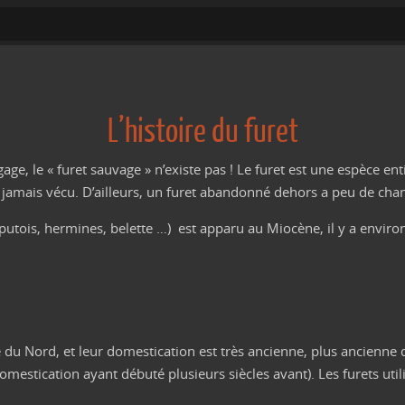
L’histoire du furet
age, le « furet sauvage » n’existe pas ! Le furet est une espèce e
 a jamais vécu. D’ailleurs, un furet abandonné dehors a peu de cha
putois, hermines, belette …) est apparu au Miocène, il y a enviro
u Nord, et leur domestication est très ancienne, plus ancienne qu
domestication ayant débuté plusieurs siècles avant). Les furets utili