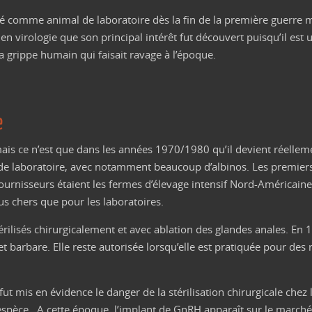
oité comme animal de laboratoire dès la fin de la première guerre
t en virologie que son principal intérêt fut découvert puisqu’il est 
la grippe humain qui faisait ravage à l’époque.
e
 mais ce n’est que dans les années 1970/1980 qu’il devient réelle
de laboratoire, avec notamment beaucoup d’albinos. Les premiers 
fournisseurs étaient les fermes d’élevage intensif Nord-Américain
us chers que pour les laboratoires.
rilisés chirurgicalement et avec ablation des glandes anales. En 19
 barbare. Elle reste autorisée lorsqu’elle est pratiquée pour des
ut mis en évidence le danger de la stérilisation chirurgicale che
pèce. A cette époque, l’implant de GnRH apparaît sur le marché vé