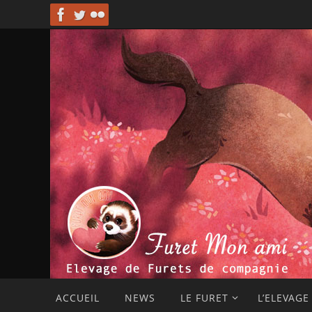
Passer
vers
le
contenu
Passer
ACCUEIL
NEWS
LE FURET
L’ELEVAGE
vers